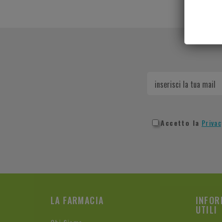
1 - 
Accetto la
Privac
LA FARMACIA
INFOR
UTILI