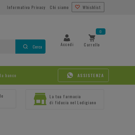
Informativa Privacy
Chi siamo
Whishlist
0
Accedi
Carrello
Cerca
da banco
ASSISTENZA
le
La tua farmacia
di fiducia nel Lodigiano