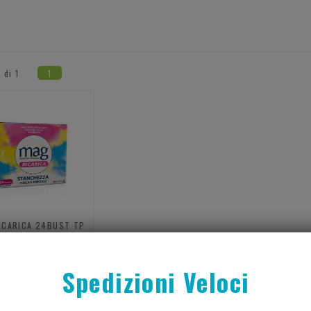
1 di 1
1
ICARICA 24BUST TP
€ 16,90
Spedizioni Veloci
Acquista