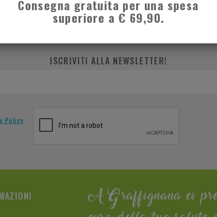
Consegna gratuita per una spesa
1 di 1
1
superiore a € 69,90.
ISCRIVITI ALLA NEWSLETTER!
y Policy
MAZIONI
A Graffignana ci pr