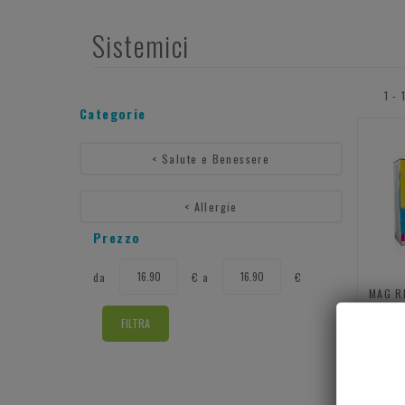
Sistemici
1 - 
Categorie
<
Salute e Benessere
<
Allergie
Prezzo
filtra
filtra
da
€
a
€
da
a
MAG R