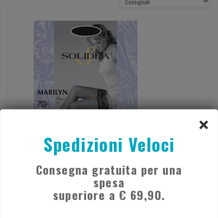
Spedizioni Veloci
Consegna gratuita per una
MARILYN 70 SHEER CAL AREG VIS3
spesa
€ 28,90
superiore a € 69,90.
Acquista