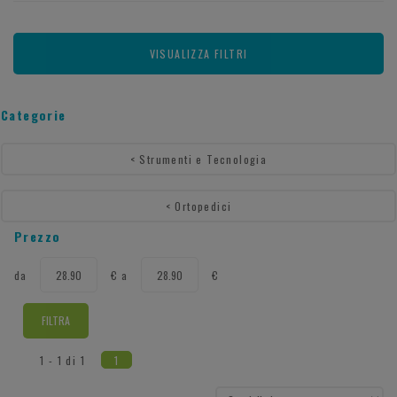
VISUALIZZA FILTRI
Categorie
<
Strumenti e Tecnologia
<
Ortopedici
Prezzo
filtra
filtra
da
€
a
€
da
a
1 - 1 di 1
1