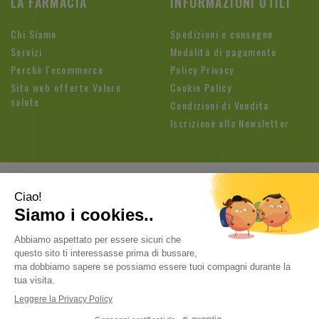
LA FARMACIA
INFORMAZIONI UTILI
Chi Siamo
Spedizioni e consegne
Servizi
Modalità di pagamento
Perchè l'ecommerce
Policy Privacy
Sito web offerte Valore
Cookie Policy
salute
Condizioni di Vendita
Iscrizione alla Newsletter
Farmacia Fioroni di Brandolese Paolo
| Sede legale: Via
Cavallotti, 3 26813 Graffignana (LO) | Tel.:
037188820
ordini@farmaciafioroni.com
| P.Iva: 05062570964